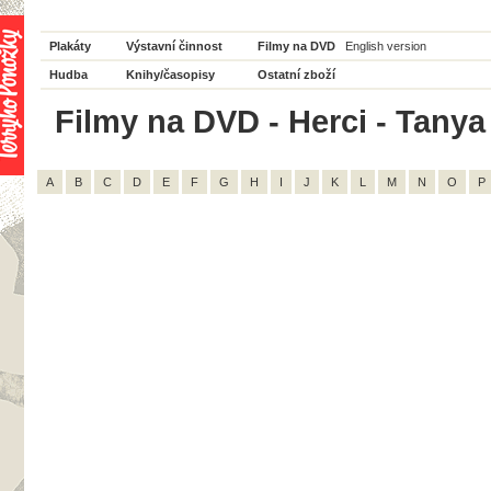
Plakáty
Výstavní činnost
Filmy na DVD
English version
Hudba
Knihy/časopisy
Ostatní zboží
Filmy na DVD - Herci - Tanya 
A
B
C
D
E
F
G
H
I
J
K
L
M
N
O
P