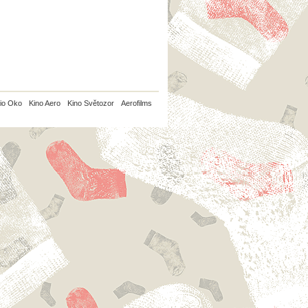
io Oko
Kino Aero
Kino Světozor
Aerofilms