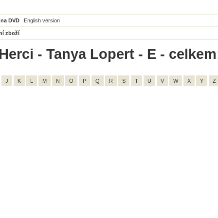
 na DVD
English version
ní zboží
Herci - Tanya Lopert - E - celkem
J
K
L
M
N
O
P
Q
R
S
T
U
V
W
X
Y
Z