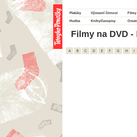
Plakáty
Výstavní činnost
Filmy
Hudba
Knihy/časopisy
Ostat
Filmy na DVD - 
A
B
C
D
E
F
G
H
I