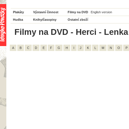
Plakáty
Výstavní činnost
Filmy na DVD
English version
Hudba
Knihy/časopisy
Ostatní zboží
Filmy na DVD - Herci - Lenka
A
B
C
D
E
F
G
H
I
J
K
L
M
N
O
P