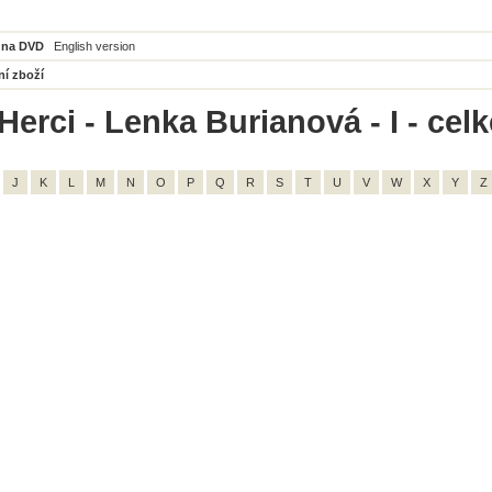
 na DVD
English version
ní zboží
Herci - Lenka Burianová - I - cel
J
K
L
M
N
O
P
Q
R
S
T
U
V
W
X
Y
Z