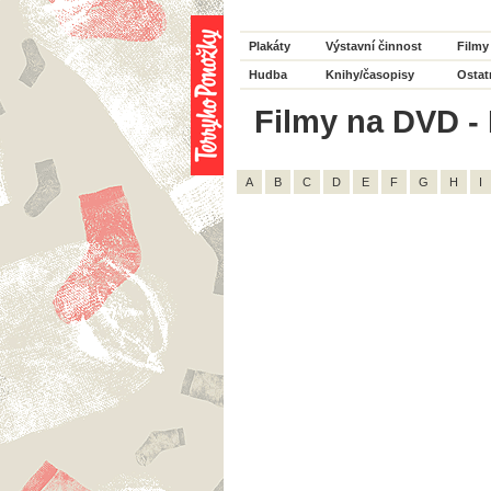
Plakáty
Výstavní činnost
Filmy
Hudba
Knihy/časopisy
Ostat
Filmy na DVD - 
A
B
C
D
E
F
G
H
I