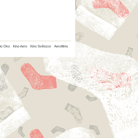
io Oko
Kino Aero
Kino Světozor
Aerofilms