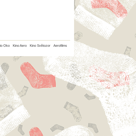
io Oko
Kino Aero
Kino Světozor
Aerofilms