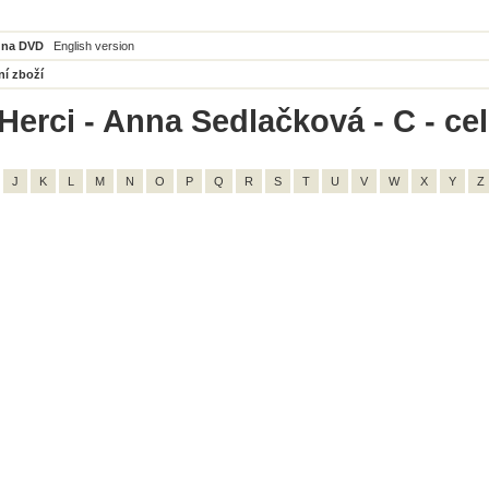
 na DVD
English version
ní zboží
Herci - Anna Sedlačková - C - ce
J
K
L
M
N
O
P
Q
R
S
T
U
V
W
X
Y
Z