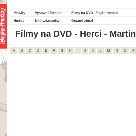
Plakáty
Výstavní činnost
Filmy na DVD
English version
Hudba
Knihy/časopisy
Ostatní zboží
Filmy na DVD - Herci - Martin 
A
B
C
D
E
F
G
H
I
J
K
L
M
N
O
P