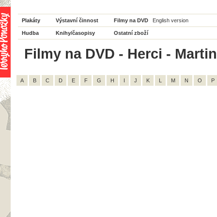
Plakáty
Výstavní činnost
Filmy na DVD
English version
Hudba
Knihy/časopisy
Ostatní zboží
Filmy na DVD - Herci - Martin 
A
B
C
D
E
F
G
H
I
J
K
L
M
N
O
P