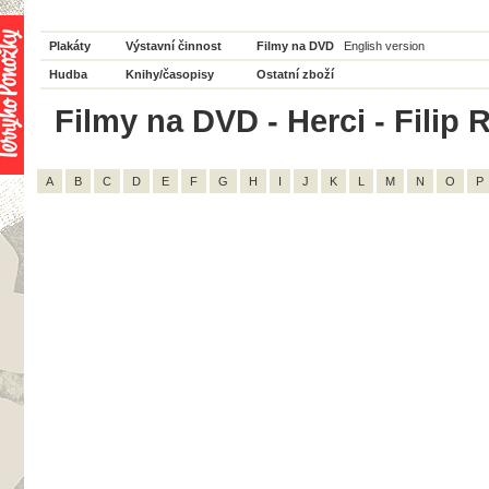
Plakáty
Výstavní činnost
Filmy na DVD
English version
Hudba
Knihy/časopisy
Ostatní zboží
Filmy na DVD - Herci - Filip 
A
B
C
D
E
F
G
H
I
J
K
L
M
N
O
P