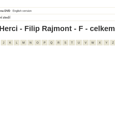
 na DVD
English version
ní zboží
erci - Filip Rajmont - F - celkem
J
K
L
M
N
O
P
Q
R
S
T
U
V
W
X
Y
Z