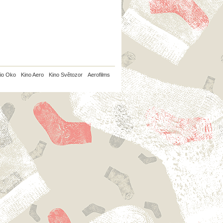
io Oko
Kino Aero
Kino Světozor
Aerofilms