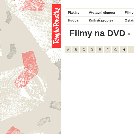
Plakáty
Výstavní činnost
Filmy
Hudba
Knihy/časopisy
Ostat
Filmy na DVD - H
A
B
C
D
E
F
G
H
I