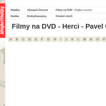
Plakáty
Výstavní činnost
Filmy na DVD
English version
Hudba
Knihy/časopisy
Ostatní zboží
Filmy na DVD - Herci - Pavel 
A
B
C
D
E
F
G
H
I
J
K
L
M
N
O
P