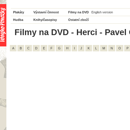
Plakáty
Výstavní činnost
Filmy na DVD
English version
Hudba
Knihy/časopisy
Ostatní zboží
Filmy na DVD - Herci - Pavel
A
B
C
D
E
F
G
H
I
J
K
L
M
N
O
P