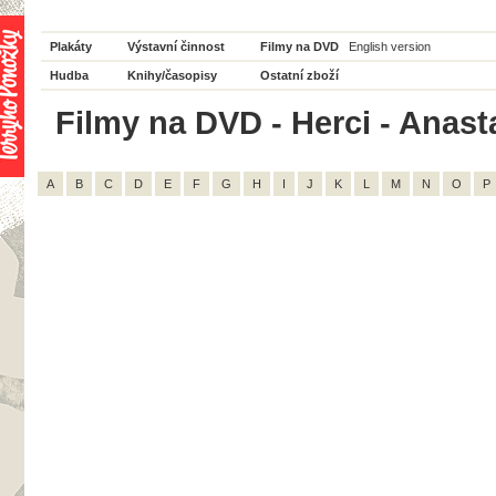
Plakáty
Výstavní činnost
Filmy na DVD
English version
Hudba
Knihy/časopisy
Ostatní zboží
Filmy na DVD - Herci - Anasta
A
B
C
D
E
F
G
H
I
J
K
L
M
N
O
P