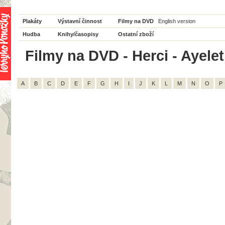
Plakáty
Výstavní činnost
Filmy na DVD
English version
Hudba
Knihy/časopisy
Ostatní zboží
Filmy na DVD - Herci - Ayelet
A
B
C
D
E
F
G
H
I
J
K
L
M
N
O
P