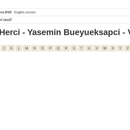
 na DVD
English version
ní zboží
Herci - Yasemin Bueyueksapci - V
J
K
L
M
N
O
P
Q
R
S
T
U
V
W
X
Y
Z