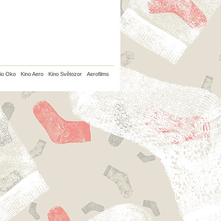
io Oko
Kino Aero
Kino Světozor
Aerofilms