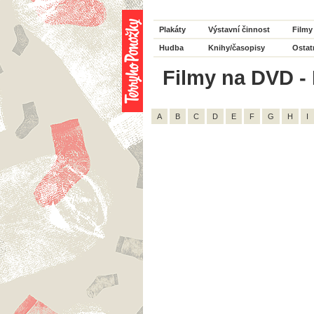
Plakáty
Výstavní činnost
Filmy
Hudba
Knihy/časopisy
Ostat
Filmy na DVD - 
A
B
C
D
E
F
G
H
I