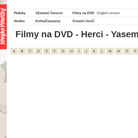
Plakáty
Výstavní činnost
Filmy na DVD
English version
Hudba
Knihy/časopisy
Ostatní zboží
Filmy na DVD - Herci - Yasem
A
B
C
D
E
F
G
H
I
J
K
L
M
N
O
P