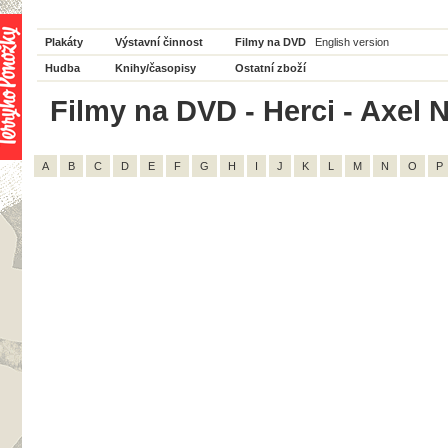
Plakáty
Výstavní činnost
Filmy na DVD
English version
Hudba
Knihy/časopisy
Ostatní zboží
Filmy na DVD - Herci - Axel 
A
B
C
D
E
F
G
H
I
J
K
L
M
N
O
P