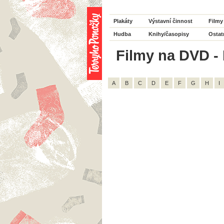
Plakáty
Výstavní činnost
Filmy
Hudba
Knihy/časopisy
Ostat
Filmy na DVD - 
A
B
C
D
E
F
G
H
I