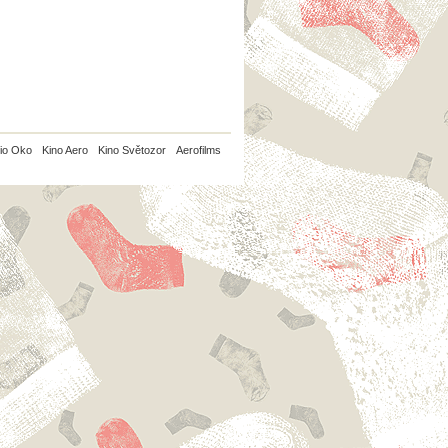
io Oko
Kino Aero
Kino Světozor
Aerofilms