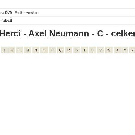
 na DVD
English version
ní zboží
Herci - Axel Neumann - C - celke
J
K
L
M
N
O
P
Q
R
S
T
U
V
W
X
Y
Z