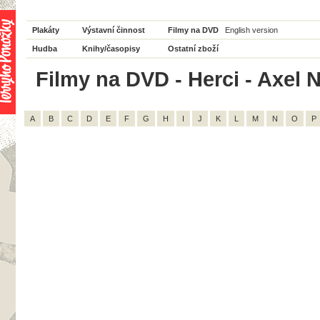
Plakáty
Výstavní činnost
Filmy na DVD
English version
Hudba
Knihy/časopisy
Ostatní zboží
Filmy na DVD - Herci - Axel 
A
B
C
D
E
F
G
H
I
J
K
L
M
N
O
P