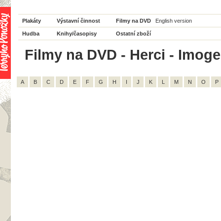
Plakáty
Výstavní činnost
Filmy na DVD
English version
Hudba
Knihy/časopisy
Ostatní zboží
Filmy na DVD - Herci - Imoge
A
B
C
D
E
F
G
H
I
J
K
L
M
N
O
P