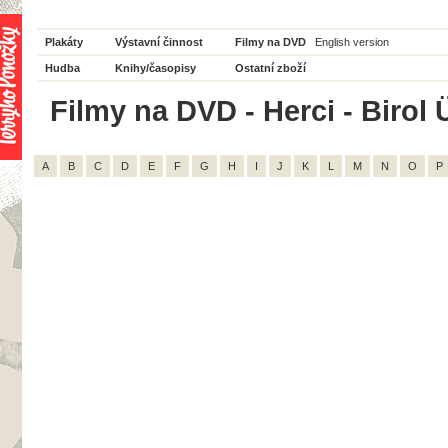
Plakáty
Výstavní činnost
Filmy na DVD
English version
Hudba
Knihy/časopisy
Ostatní zboží
Filmy na DVD - Herci - Birol Ü
A
B
C
D
E
F
G
H
I
J
K
L
M
N
O
P