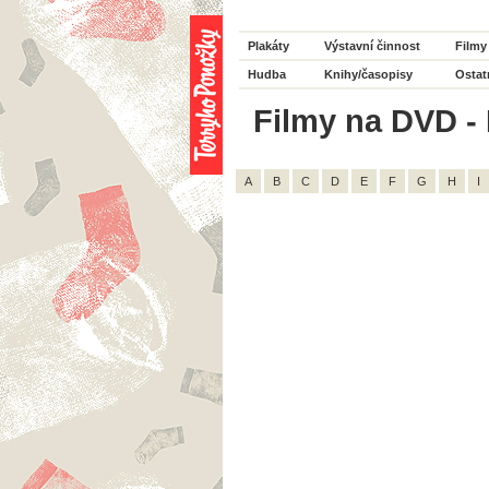
Plakáty
Výstavní činnost
Filmy
Hudba
Knihy/časopisy
Ostat
Filmy na DVD - H
A
B
C
D
E
F
G
H
I