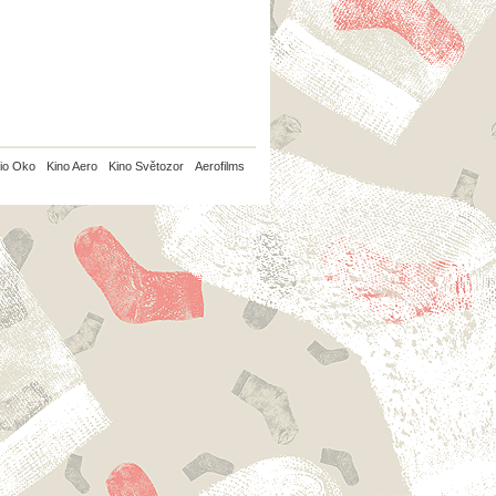
io Oko
Kino Aero
Kino Světozor
Aerofilms