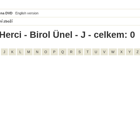
 na DVD
English version
ní zboží
erci - Birol Ünel - J - celkem: 0
J
K
L
M
N
O
P
Q
R
S
T
U
V
W
X
Y
Z