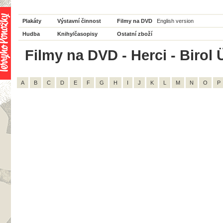
Plakáty
Výstavní činnost
Filmy na DVD
English version
Hudba
Knihy/časopisy
Ostatní zboží
Filmy na DVD - Herci - Birol Ü
A
B
C
D
E
F
G
H
I
J
K
L
M
N
O
P