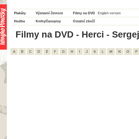
Plakáty
Výstavní činnost
Filmy na DVD
English version
Hudba
Knihy/časopisy
Ostatní zboží
Filmy na DVD - Herci - Sergej
A
B
C
D
E
F
G
H
I
J
K
L
M
N
O
P