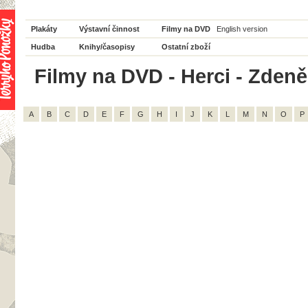
Plakáty
Výstavní činnost
Filmy na DVD
English version
Hudba
Knihy/časopisy
Ostatní zboží
Filmy na DVD - Herci - Zdeně
A
B
C
D
E
F
G
H
I
J
K
L
M
N
O
P