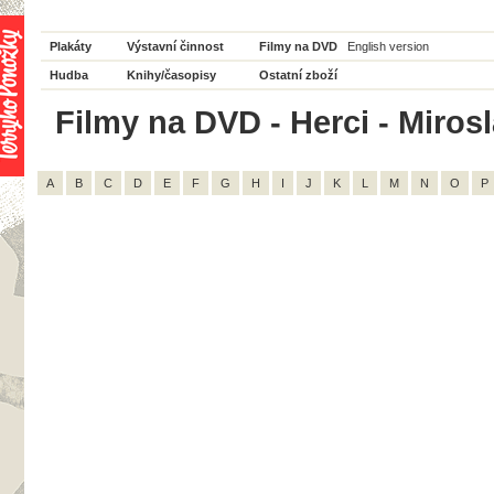
Plakáty
Výstavní činnost
Filmy na DVD
English version
Hudba
Knihy/časopisy
Ostatní zboží
Filmy na DVD - Herci - Mirosl
A
B
C
D
E
F
G
H
I
J
K
L
M
N
O
P