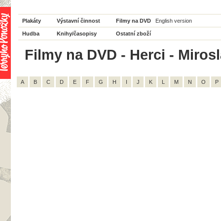
Plakáty
Výstavní činnost
Filmy na DVD
English version
Hudba
Knihy/časopisy
Ostatní zboží
Filmy na DVD - Herci - Mirosl
A
B
C
D
E
F
G
H
I
J
K
L
M
N
O
P