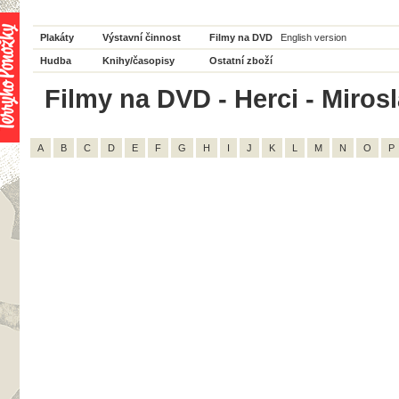
Plakáty
Výstavní činnost
Filmy na DVD
English version
Hudba
Knihy/časopisy
Ostatní zboží
Filmy na DVD - Herci - Mirosl
A
B
C
D
E
F
G
H
I
J
K
L
M
N
O
P