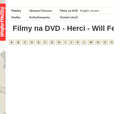
Plakáty
Výstavní činnost
Filmy na DVD
English version
Hudba
Knihy/časopisy
Ostatní zboží
Filmy na DVD - Herci - Will Fe
A
B
C
D
E
F
G
H
I
J
K
L
M
N
O
P