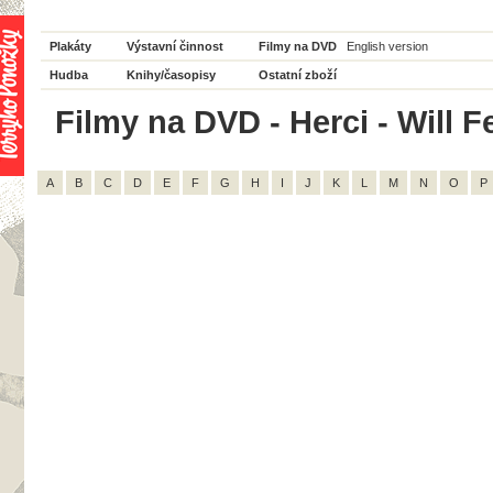
Plakáty
Výstavní činnost
Filmy na DVD
English version
Hudba
Knihy/časopisy
Ostatní zboží
Filmy na DVD - Herci - Will Fe
A
B
C
D
E
F
G
H
I
J
K
L
M
N
O
P