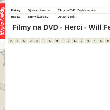
Plakáty
Výstavní činnost
Filmy na DVD
English version
Hudba
Knihy/časopisy
Ostatní zboží
Filmy na DVD - Herci - Will Fe
A
B
C
D
E
F
G
H
I
J
K
L
M
N
O
P