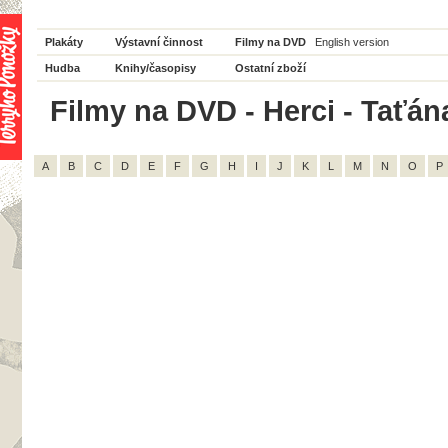
Plakáty
Výstavní činnost
Filmy na DVD
English version
Hudba
Knihy/časopisy
Ostatní zboží
Filmy na DVD - Herci - Taťán
A
B
C
D
E
F
G
H
I
J
K
L
M
N
O
P