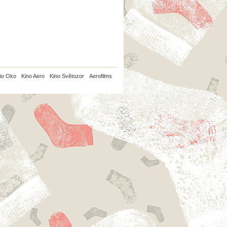
io Oko
Kino Aero
Kino Světozor
Aerofilms