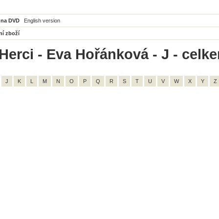
 na DVD
English version
ní zboží
Herci - Eva Hořánková - J - celk
J
K
L
M
N
O
P
Q
R
S
T
U
V
W
X
Y
Z