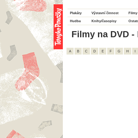
Plakáty
Výstavní činnost
Filmy
Hudba
Knihy/časopisy
Ostat
Filmy na DVD - 
A
B
C
D
E
F
G
H
I