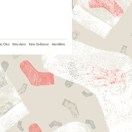
io Oko
Kino Aero
Kino Světozor
Aerofilms