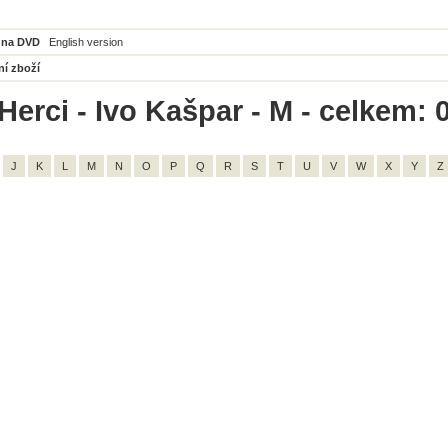
 na DVD
English version
ní zboží
Herci - Ivo Kašpar - M - celkem: 
J
K
L
M
N
O
P
Q
R
S
T
U
V
W
X
Y
Z