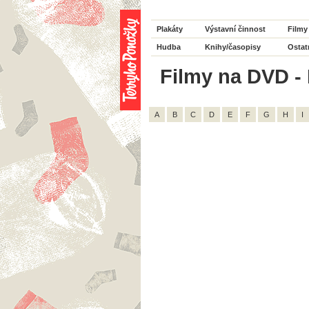
Plakáty
Výstavní činnost
Filmy
Hudba
Knihy/časopisy
Ostat
Filmy na DVD - 
A
B
C
D
E
F
G
H
I