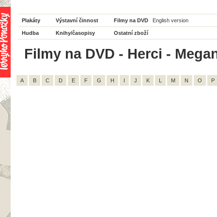
Plakáty
Výstavní činnost
Filmy na DVD
English version
Hudba
Knihy/časopisy
Ostatní zboží
Filmy na DVD - Herci - Mega
A
B
C
D
E
F
G
H
I
J
K
L
M
N
O
P