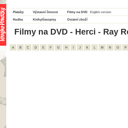
Plakáty
Výstavní činnost
Filmy na DVD
English version
Hudba
Knihy/časopisy
Ostatní zboží
Filmy na DVD - Herci - Ray R
A
B
C
D
E
F
G
H
I
J
K
L
M
N
O
P