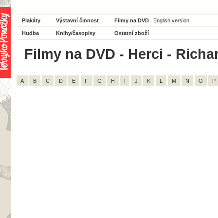
Plakáty
Výstavní činnost
Filmy na DVD
English version
Hudba
Knihy/časopisy
Ostatní zboží
Filmy na DVD - Herci - Richar
A
B
C
D
E
F
G
H
I
J
K
L
M
N
O
P