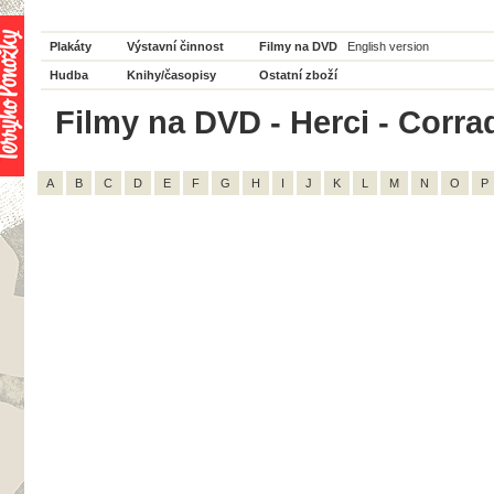
Plakáty
Výstavní činnost
Filmy na DVD
English version
Hudba
Knihy/časopisy
Ostatní zboží
Filmy na DVD - Herci - Corra
A
B
C
D
E
F
G
H
I
J
K
L
M
N
O
P