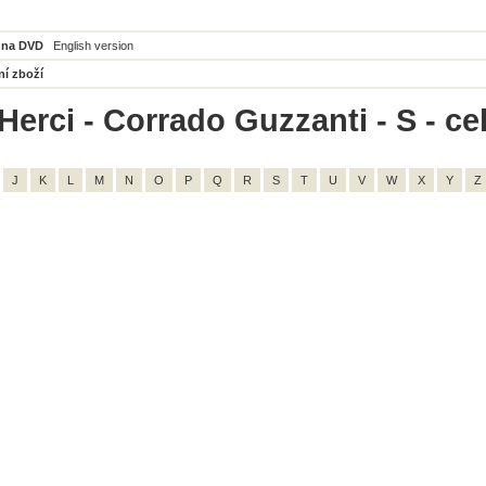
 na DVD
English version
ní zboží
Herci - Corrado Guzzanti - S - ce
J
K
L
M
N
O
P
Q
R
S
T
U
V
W
X
Y
Z