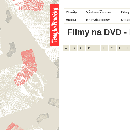
Plakáty
Výstavní činnost
Filmy
Hudba
Knihy/časopisy
Ostat
Filmy na DVD - 
A
B
C
D
E
F
G
H
I