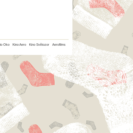
io Oko
Kino Aero
Kino Světozor
Aerofilms