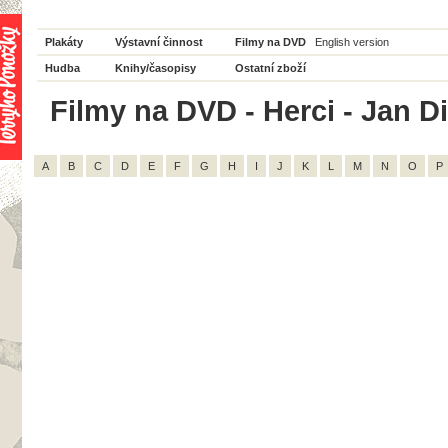
Plakáty
Výstavní činnost
Filmy na DVD
English version
Hudba
Knihy/časopisy
Ostatní zboží
Filmy na DVD - Herci - Jan Di
A
B
C
D
E
F
G
H
I
J
K
L
M
N
O
P