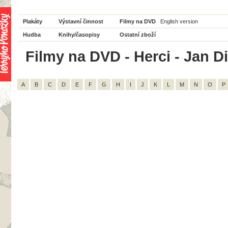
Plakáty
Výstavní činnost
Filmy na DVD
English version
Hudba
Knihy/časopisy
Ostatní zboží
Filmy na DVD - Herci - Jan Div
A
B
C
D
E
F
G
H
I
J
K
L
M
N
O
P