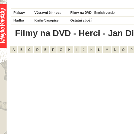
Plakáty
Výstavní činnost
Filmy na DVD
English version
Hudba
Knihy/časopisy
Ostatní zboží
Filmy na DVD - Herci - Jan Di
A
B
C
D
E
F
G
H
I
J
K
L
M
N
O
P