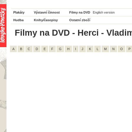
Plakáty
Výstavní činnost
Filmy na DVD
English version
Hudba
Knihy/časopisy
Ostatní zboží
Filmy na DVD - Herci - Vladim
A
B
C
D
E
F
G
H
I
J
K
L
M
N
O
P