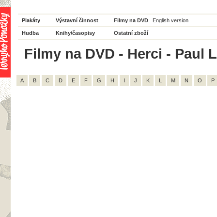
Plakáty
Výstavní činnost
Filmy na DVD
English version
Hudba
Knihy/časopisy
Ostatní zboží
Filmy na DVD - Herci - Paul L
A
B
C
D
E
F
G
H
I
J
K
L
M
N
O
P