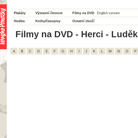
Plakáty
Výstavní činnost
Filmy na DVD
English version
Hudba
Knihy/časopisy
Ostatní zboží
Filmy na DVD - Herci - Luděk Č
A
B
C
D
E
F
G
H
I
J
K
L
M
N
O
P