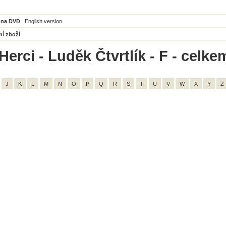
 na DVD
English version
ní zboží
erci - Luděk Čtvrtlík - F - celke
J
K
L
M
N
O
P
Q
R
S
T
U
V
W
X
Y
Z