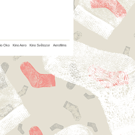
io Oko
Kino Aero
Kino Světozor
Aerofilms