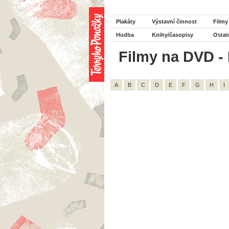
Plakáty
Výstavní činnost
Filmy
Hudba
Knihy/časopisy
Ostat
Filmy na DVD - H
A
B
C
D
E
F
G
H
I