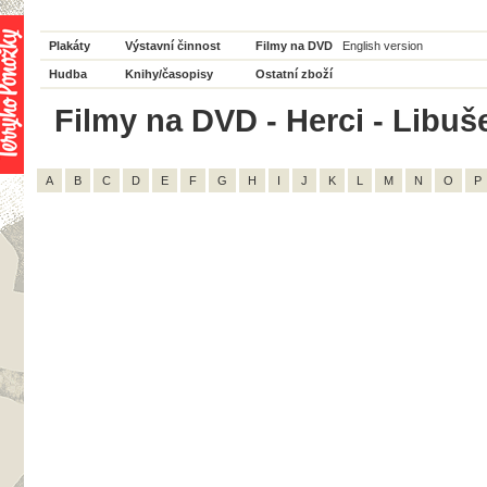
Plakáty
Výstavní činnost
Filmy na DVD
English version
Hudba
Knihy/časopisy
Ostatní zboží
Filmy na DVD - Herci - Libuš
A
B
C
D
E
F
G
H
I
J
K
L
M
N
O
P