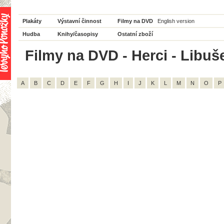
Plakáty
Výstavní činnost
Filmy na DVD
English version
Hudba
Knihy/časopisy
Ostatní zboží
Filmy na DVD - Herci - Libuš
A
B
C
D
E
F
G
H
I
J
K
L
M
N
O
P