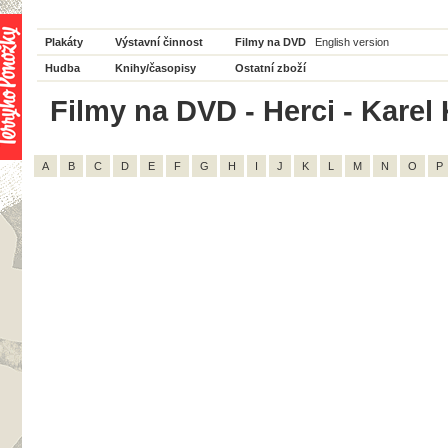
Plakáty
Výstavní činnost
Filmy na DVD
English version
Hudba
Knihy/časopisy
Ostatní zboží
Filmy na DVD - Herci - Karel
A
B
C
D
E
F
G
H
I
J
K
L
M
N
O
P