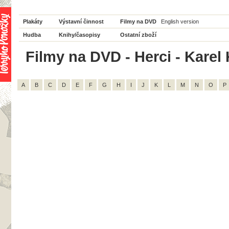
Plakáty
Výstavní činnost
Filmy na DVD
English version
Hudba
Knihy/časopisy
Ostatní zboží
Filmy na DVD - Herci - Karel
A
B
C
D
E
F
G
H
I
J
K
L
M
N
O
P