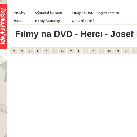
Plakáty
Výstavní činnost
Filmy na DVD
English version
Hudba
Knihy/časopisy
Ostatní zboží
Filmy na DVD - Herci - Josef
A
B
C
D
E
F
G
H
I
J
K
L
M
N
O
P